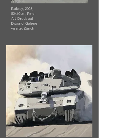
Railway, 2023,
80x60cm, Fine-
Art-Druck auf
Dibond, Galerie
visarte, Zürich