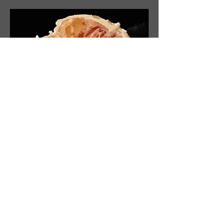
Organic object, 101x90cm,
Fine-Art-Druck auf Dibond,
Zeughausareal Uster, 2025