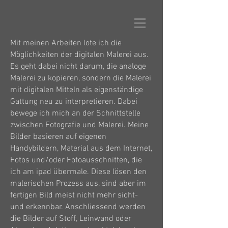
Mit meinen Arbeiten lote ich die
Möglichkeiten der digitalen Malerei aus.
Es geht dabei nicht darum, die analoge
Malerei zu kopieren, sondern die Malerei
mit digitalen Mitteln als eigenständige
Gattung neu zu interpretieren. Dabei
bewege ich mich an der Schnittstelle
zwischen Fotografie und Malerei. Meine
Bilder basieren auf eigenen
Handybildern, Material aus dem Internet,
Fotos und/oder Fotoausschnitten, die
ich am ipad übermale. Diese lösen den
malerischen Prozess aus, sind aber im
fertigen Bild meist nicht mehr sicht-
und erkennbar. Anschliessend werden
die Bilder auf Stoff, Leinwand oder