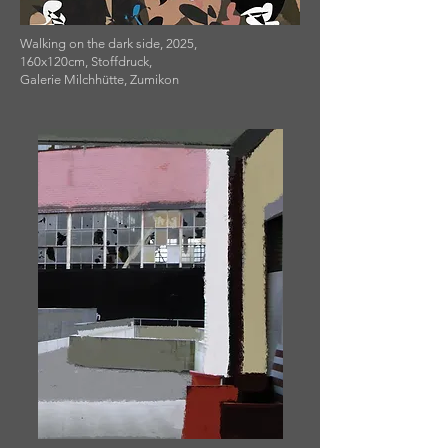
Walking on the dark side, 2025,
160x120cm, Stoffdruck,
Galerie Milchhütte, Zumikon