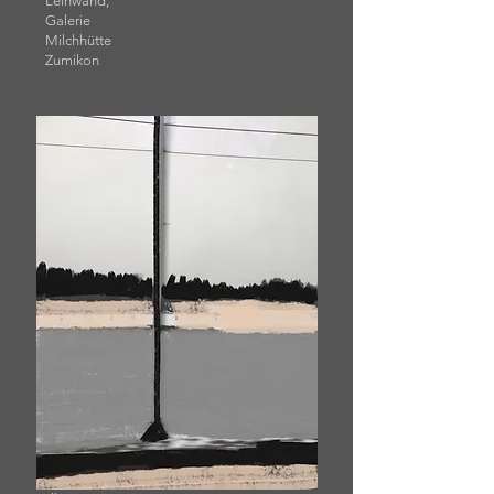
Leinwand,
Galerie
Milchhütte
Zumikon