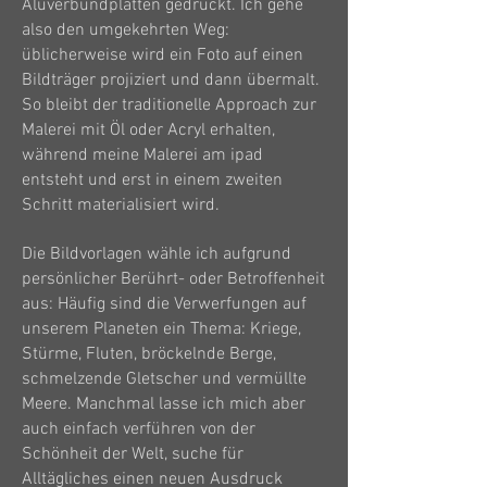
Aluverbundplatten gedruckt. Ich gehe
also den umgekehrten Weg:
üblicherweise wird ein Foto auf einen
Bildträger projiziert und dann übermalt.
So bleibt der traditionelle Approach zur
Malerei mit Öl oder Acryl erhalten,
während meine Malerei am ipad
entsteht und erst in einem zweiten
Schritt materialisiert wird.
Die Bildvorlagen wähle ich aufgrund
persönlicher Berührt- oder Betroffenheit
aus: Häufig sind die Verwerfungen auf
unserem Planeten ein Thema: Kriege,
Stürme, Fluten, bröckelnde Berge,
schmelzende Gletscher und vermüllte
Meere. Manchmal lasse ich mich aber
auch einfach verführen von der
Schönheit der Welt, suche für
Alltägliches einen neuen Ausdruck