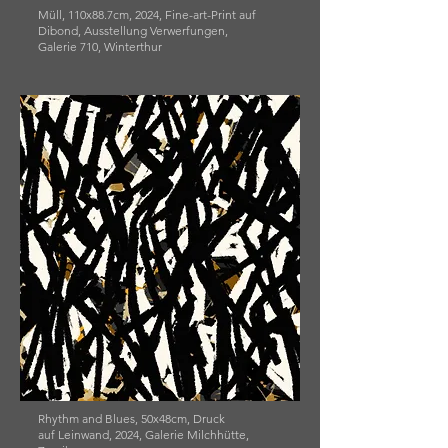
Müll, 110x88.7cm, 2024, Fine-art-Print auf
Dibond, Ausstellung Verwerfungen,
Galerie 710, Winterthur
Rhythm and Blues, 50x48cm, Druck
auf Leinwand, 2024, Galerie Milchhütte,