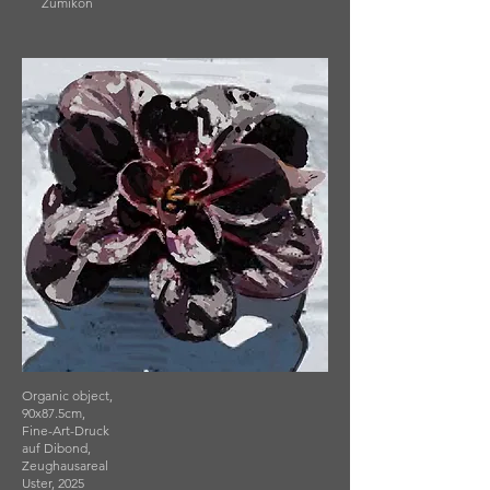
Zumikon
Organic object,
90x87.5cm,
Fine-Art-Druck
auf Dibond,
Zeughausareal
Uster, 2025