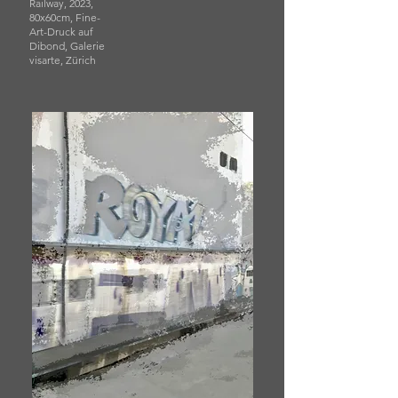
Railway, 2023,
80x60cm, Fine-
Art-Druck auf
Dibond, Galerie
visarte, Zürich