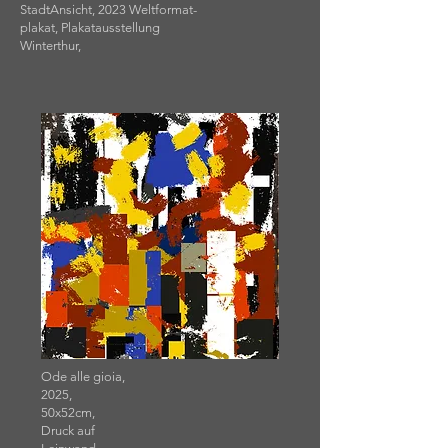
StadtAnsicht, 2023 Weltformat-
plakat,
Plakatausstellung
Winterthur,
Ode alle gioia,
2025,
50x52cm,
Druck auf